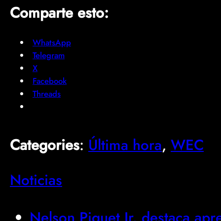
Comparte esto:
WhatsApp
Telegram
X
Facebook
Threads
Categories
:
Última hora
, 
WEC
Noticias
Nelson Piquet Jr. destaca ap