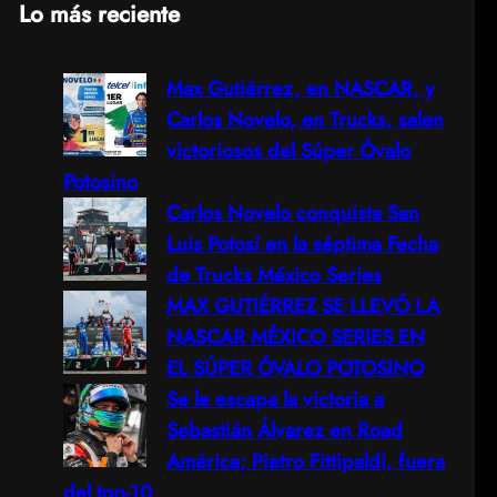
Lo más reciente
a
Max Gutiérrez, en NASCAR, y
r
Carlos Novelo, en Trucks, salen
c
victoriosos del Súper Óvalo
Potosino
h
Carlos Novelo conquista San
Luis Potosí en la séptima Fecha
de Trucks México Series
MAX GUTIÉRREZ SE LLEVÓ LA
NASCAR MÉXICO SERIES EN
EL SÚPER ÓVALO POTOSINO
Se le escapa la victoria a
Sebastián Álvarez en Road
América; Pietro Fittipaldi, fuera
del top-10