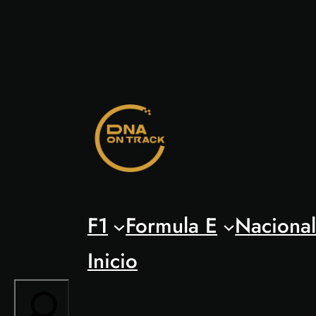
Saltar
al
contenido
F1
Formula E
Naciona
Inicio
Search