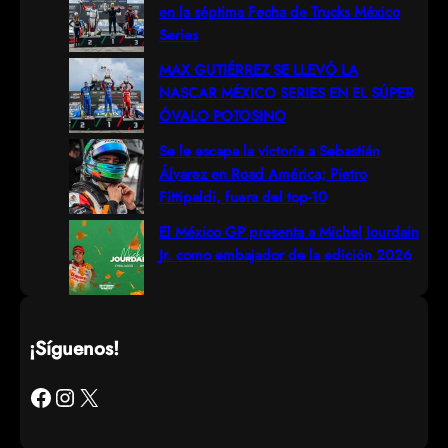
en la séptima Fecha de Trucks México
Series
MAX GUTIÉRREZ SE LLEVÓ LA
NASCAR MÉXICO SERIES EN EL SÚPER
ÓVALO POTOSINO
Se le escapa la victoria a Sebastián
Álvarez en Road América; Pietro
Fittipaldi, fuera del top-10
El México GP presenta a Michel Jourdain
Jr. como embajador de la edición 2026
¡Síguenos!
Facebook
Instagram
X