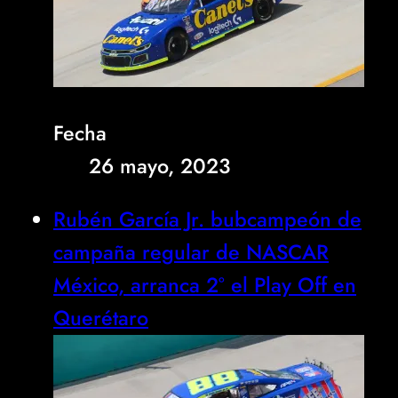
Fecha
26 mayo, 2023
Rubén García Jr. bubcampeón de
campaña regular de NASCAR
México, arranca 2° el Play Off en
Querétaro