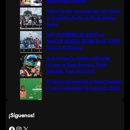
Súper Óvalo Potosino
h
Carlos Novelo conquista San Luis Potosí
en la séptima Fecha de Trucks México
Series
MAX GUTIÉRREZ SE LLEVÓ LA
NASCAR MÉXICO SERIES EN EL SÚPER
ÓVALO POTOSINO
Se le escapa la victoria a Sebastián
Álvarez en Road América; Pietro
Fittipaldi, fuera del top-10
El México GP presenta a Michel Jourdain
Jr. como embajador de la edición 2026
¡Síguenos!
Facebook
Instagram
X