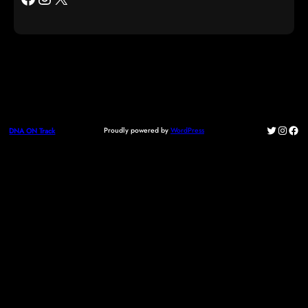
Twitter
Instag
Fac
Proudly powered by
WordPress
DNA ON Track