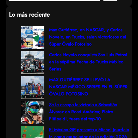
e
Lo más reciente
a
r
Max Gutiérrez, en NASCAR, y Carlos
Novelo, en Trucks, salen victoriosos del
c
Súper Óvalo Potosino
h
Carlos Novelo conquista San Luis Potosí
en la séptima Fecha de Trucks México
Series
MAX GUTIÉRREZ SE LLEVÓ LA
NASCAR MÉXICO SERIES EN EL SÚPER
ÓVALO POTOSINO
Se le escapa la victoria a Sebastián
Álvarez en Road América; Pietro
Fittipaldi, fuera del top-10
El México GP presenta a Michel Jourdain
Jr. como embajador de la edición 2026