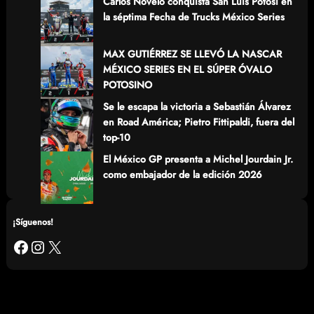
Carlos Novelo conquista San Luis Potosí en
la séptima Fecha de Trucks México Series
MAX GUTIÉRREZ SE LLEVÓ LA NASCAR
MÉXICO SERIES EN EL SÚPER ÓVALO
POTOSINO
Se le escapa la victoria a Sebastián Álvarez
en Road América; Pietro Fittipaldi, fuera del
top-10
El México GP presenta a Michel Jourdain Jr.
como embajador de la edición 2026
¡Síguenos!
Facebook
Instagram
X