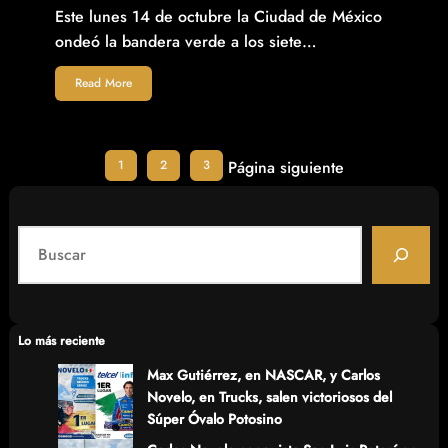
Este lunes 14 de octubre la Ciudad de México
ondeó la bandera verde a los siete…
Read More
1
2
3
Página siguiente
S
e
a
r
c
Lo más reciente
h
Max Gutiérrez, en NASCAR, y Carlos
Novelo, en Trucks, salen victoriosos del
Súper Óvalo Potosino