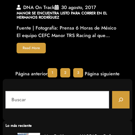
DNA On Track
30 agosto, 2017
MANOR SE ENCUENTRA LISTO PARA CORRER EN EL
HERMANOS RODRÍGUEZ
Fuente | Fotografía: Prensa 6 Horas de México
El equipo CEFC Manor TRS Racing al que…
Read More
1
2
3
Página anterior
Página siguiente
S
e
a
r
c
Lo más reciente
h