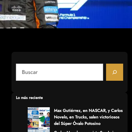
S
e
a
r
c
Lo más reciente
h
Max Gutiérrez, en NASCAR, y Carlos
Novelo, en Trucks, salen victoriosos
del Súper Óvalo Potosino