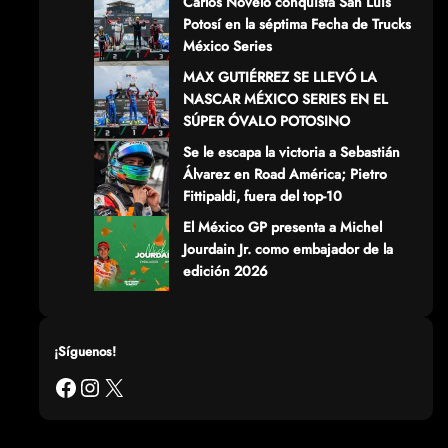
Carlos Novelo conquista San Luis
Potosí en la séptima Fecha de Trucks
México Series
MAX GUTIÉRREZ SE LLEVÓ LA
NASCAR MÉXICO SERIES EN EL
SÚPER ÓVALO POTOSINO
Se le escapa la victoria a Sebastián
Álvarez en Road América; Pietro
Fittipaldi, fuera del top-10
El México GP presenta a Michel
Jourdain Jr. como embajador de la
edición 2026
¡Síguenos!
Facebook
Instagram
X