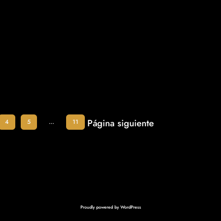
Página siguiente
4
5
…
11
Proudly powered by
WordPress