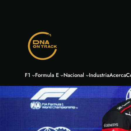
Saltar
al
contenido
F1
Formula E
Nacional
Industria
Acerca
C