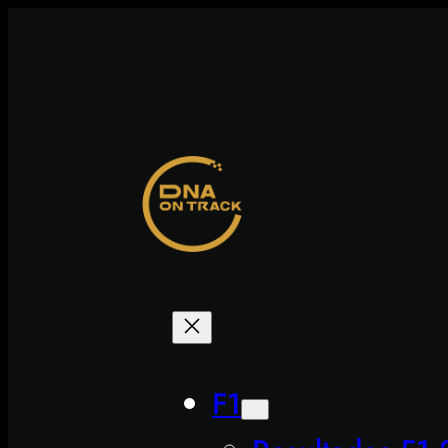
Saltar
al
contenido
F1