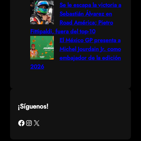
Se le escapa la victoria a
Sebastián Álvarez en
Road América; Pietro
Fittipaldi, fuera del top-10
El México GP presenta a
Michel Jourdain Jr. como
embajador de la edición
2026
¡Síguenos!
Facebook
Instagram
X