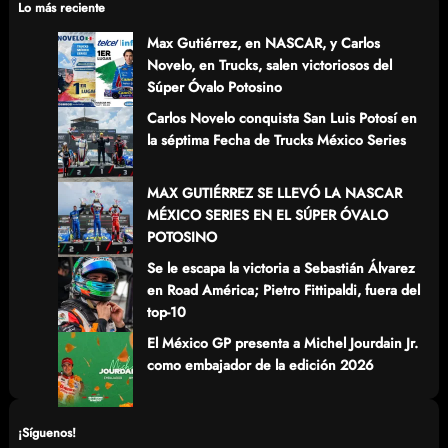
c
Lo más reciente
h
Max Gutiérrez, en NASCAR, y Carlos
Novelo, en Trucks, salen victoriosos del
Súper Óvalo Potosino
Carlos Novelo conquista San Luis Potosí en
la séptima Fecha de Trucks México Series
MAX GUTIÉRREZ SE LLEVÓ LA NASCAR
MÉXICO SERIES EN EL SÚPER ÓVALO
POTOSINO
Se le escapa la victoria a Sebastián Álvarez
en Road América; Pietro Fittipaldi, fuera del
top-10
El México GP presenta a Michel Jourdain Jr.
como embajador de la edición 2026
¡Síguenos!