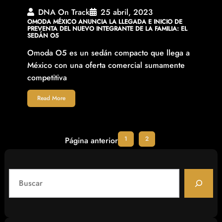
DNA On Track
25 abril, 2023
OMODA MÉXICO ANUNCIA LA LLEGADA E INICIO DE
PREVENTA DEL NUEVO INTEGRANTE DE LA FAMILIA: EL
SEDÁN O5
Omoda O5 es un sedán compacto que llega a
México con una oferta comercial sumamente
competitiva
Read More
1
2
Página anterior
S
e
a
r