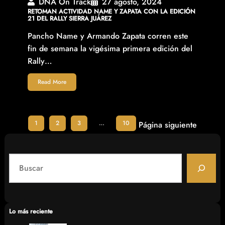
DNA On Track
27 agosto, 2024
RETOMAN ACTIVIDAD NAME Y ZAPATA CON LA EDICIÓN
21 DEL RALLY SIERRA JUÁREZ
Pancho Name y Armando Zapata corren este
fin de semana la vigésima primera edición del
Rally…
Read More
1
2
3
…
10
Página siguiente
S
e
a
r
c
Lo más reciente
h