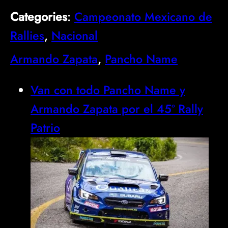
Categories
:
Campeonato Mexicano de
Rallies
, 
Nacional
Armando Zapata
, 
Pancho Name
Van con todo Pancho Name y
Armando Zapata por el 45º Rally
Patrio