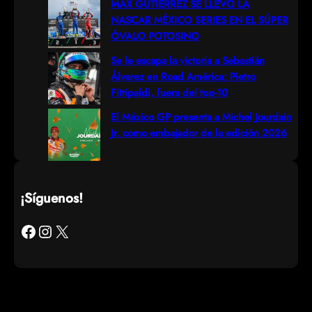
MAX GUTIÉRREZ SE LLEVÓ LA
NASCAR MÉXICO SERIES EN EL SÚPER
ÓVALO POTOSINO
Se le escapa la victoria a Sebastián
Álvarez en Road América; Pietro
Fittipaldi, fuera del top-10
El México GP presenta a Michel Jourdain
Jr. como embajador de la edición 2026
¡Síguenos!
Facebook
Instagram
X