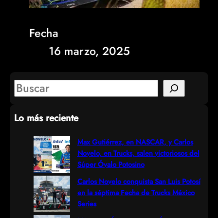
Fecha
16 marzo, 2025
S
e
Lo más reciente
a
r
Max Gutiérrez, en NASCAR, y Carlos
Novelo, en Trucks, salen victoriosos del
c
Súper Óvalo Potosino
h
Carlos Novelo conquista San Luis Potosí
en la séptima Fecha de Trucks México
Series