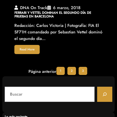
DNA On Track
6 marzo, 2018
FERRARI Y VETTEL DOMINAN EL SEGUNDO DÍA DE
PRUEBAS EN BARCELONA
Redacción: Carlos Victoria | Fotografía: FIA El
SF71H comandado por Sebastian Vettel dominó
el segundo día…
Read More
1
2
3
Página anterior
S
e
a
r
c
Lo más reciente