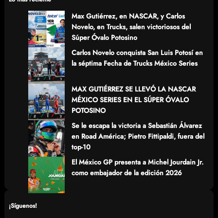
h
Max Gutiérrez, en NASCAR, y Carlos
Novelo, en Trucks, salen victoriosos del
Súper Óvalo Potosino
Carlos Novelo conquista San Luis Potosí en
la séptima Fecha de Trucks México Series
MAX GUTIÉRREZ SE LLEVÓ LA NASCAR
MÉXICO SERIES EN EL SÚPER ÓVALO
POTOSINO
Se le escapa la victoria a Sebastián Álvarez
en Road América; Pietro Fittipaldi, fuera del
top-10
El México GP presenta a Michel Jourdain Jr.
como embajador de la edición 2026
¡Síguenos!