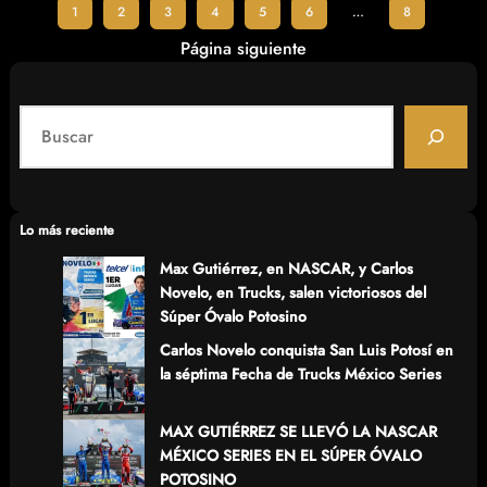
1
2
3
4
5
6
…
8
Página siguiente
S
e
a
r
c
Lo más reciente
h
Max Gutiérrez, en NASCAR, y Carlos
Novelo, en Trucks, salen victoriosos del
Súper Óvalo Potosino
Carlos Novelo conquista San Luis Potosí en
la séptima Fecha de Trucks México Series
MAX GUTIÉRREZ SE LLEVÓ LA NASCAR
MÉXICO SERIES EN EL SÚPER ÓVALO
POTOSINO