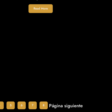
Read More
Página siguiente
4
5
6
7
8