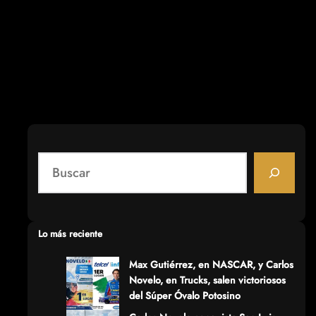
S
e
a
r
c
Lo más reciente
h
Max Gutiérrez, en NASCAR, y Carlos
Novelo, en Trucks, salen victoriosos
del Súper Óvalo Potosino