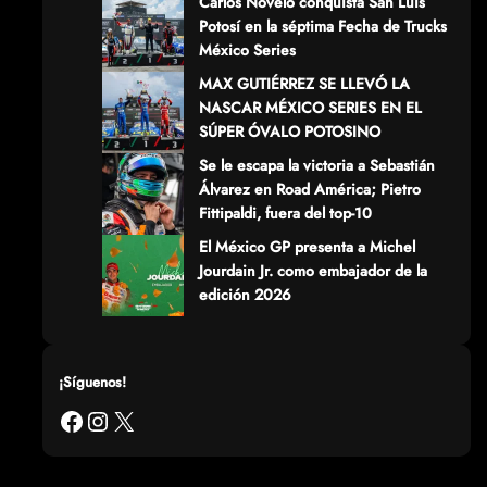
Carlos Novelo conquista San Luis
Potosí en la séptima Fecha de Trucks
México Series
MAX GUTIÉRREZ SE LLEVÓ LA
NASCAR MÉXICO SERIES EN EL
SÚPER ÓVALO POTOSINO
Se le escapa la victoria a Sebastián
Álvarez en Road América; Pietro
Fittipaldi, fuera del top-10
El México GP presenta a Michel
Jourdain Jr. como embajador de la
edición 2026
¡Síguenos!
Facebook
Instagram
X