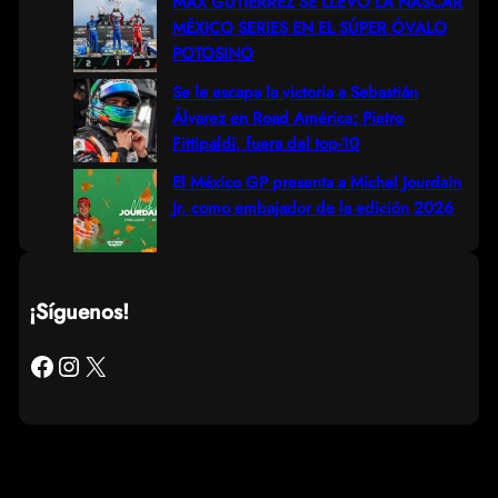
MAX GUTIÉRREZ SE LLEVÓ LA NASCAR
MÉXICO SERIES EN EL SÚPER ÓVALO
POTOSINO
Se le escapa la victoria a Sebastián
Álvarez en Road América; Pietro
Fittipaldi, fuera del top-10
El México GP presenta a Michel Jourdain
Jr. como embajador de la edición 2026
¡Síguenos!
Facebook
Instagram
X