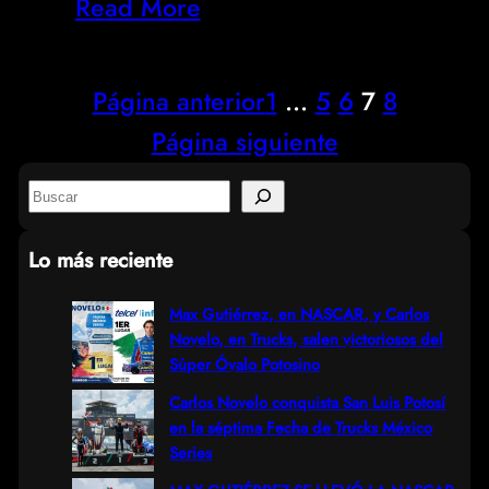
Read More
Página anterior
1
…
5
6
7
8
Página siguiente
S
e
Lo más reciente
a
r
Max Gutiérrez, en NASCAR, y Carlos
Novelo, en Trucks, salen victoriosos del
c
Súper Óvalo Potosino
h
Carlos Novelo conquista San Luis Potosí
en la séptima Fecha de Trucks México
Series