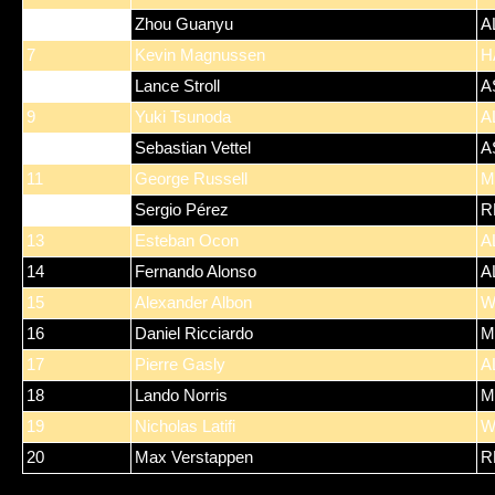
6
Zhou Guanyu
A
7
Kevin Magnussen
H
8
Lance Stroll
A
9
Yuki Tsunoda
A
10
Sebastian Vettel
A
11
George Russell
M
12
Sergio Pérez
R
13
Esteban Ocon
A
14
Fernando Alonso
A
15
Alexander Albon
W
16
Daniel Ricciardo
M
17
Pierre Gasly
A
18
Lando Norris
M
19
Nicholas Latifi
W
20
Max Verstappen
R