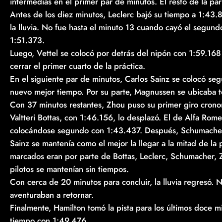
intermedias en el primer par de minutos. El resto de la par
Antes de los diez minutos, Leclerc bajó su tiempo a 1:43.80
la lluvia. No fue hasta el minuto 13 cuando cayó el segund
1:51.373.
Luego, Vettel se colocó por detrás del nipón con 1:59.168
cerrar el primer cuarto de la práctica.
En el siguiente par de minutos, Carlos Sainz se colocó se
nuevo mejor tiempo. Por su parte, Magnussen se ubicaba t
Con 37 minutos restantes, Zhou puso su primer giro crono
Valtteri Bottas, con 1:46.156, lo desplazó. El de Alfa Ro
colocándose segundo con 1:43.437. Después, Schumacher 
Sainz se mantenía como el mejor la llegar a la mitad de la p
marcados eran por parte de Bottas, Leclerc, Schumacher, Z
pilotos se mantenían sin tiempos.
Con cerca de 20 minutos para concluir, la lluvia regresó. N
aventuraban a retornar.
Finalmente, Hamilton tomó la pista para los últimos doce mi
tiempo con 1:49.476.