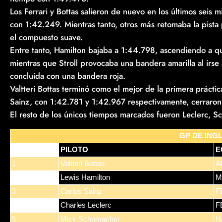
Los Ferrari y Bottas salieron de nuevo en los últimos seis mi
con 1:42.249. Mientras tanto, otros más retomaba la pista 
el compuesto suave.
Entre tanto, Hamilton bajaba a 1:44.798, ascendiendo a qu
mientras que Stroll provocaba una bandera amarilla al irse
concluida con una bandera roja.
Valtteri Bottas terminó como el mejor de la primera prácti
Sainz, con 1:42.781 y 1:42.967 respectivamente, cerraron
El resto de los únicos tiempos marcados fueron Leclerc, S
GP DE ING
POS
PILOTO
E
1
Valtteri Bottas
A
2
Lewis Hamilton
M
3
Carlos Sainz
F
4
Charles Leclerc
F
5
Mick Schumacher
H