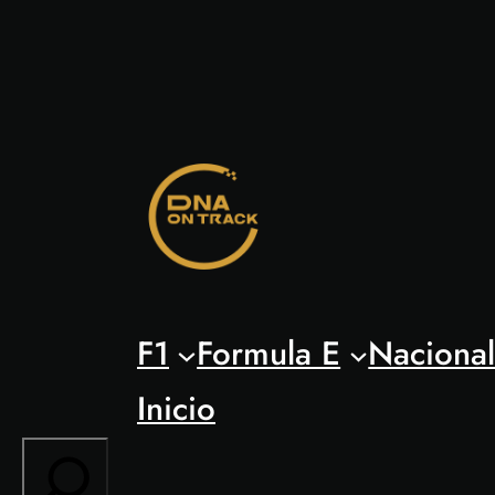
Saltar
al
contenido
F1
Formula E
Naciona
Inicio
Search