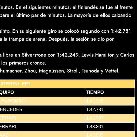
nutos. En el siguientes minutos, el finlandés se fue al frente
para el último par de minutos. La mayoría de ellos calzando
into. En su siguiente giro se colocó segundo con 1:42.781
 a la trampa de arena. Después, la sesión se dio por
ca libre en Silverstone con 1:42.249. Lewis Hamilton y Carlos
 los primeros cronos.
chumacher, Zhou, Magnussen, Stroll, Tsunoda y Vettel.
LATERRA- FP1
QUIPO
TIEMPO
LFA ROMEO
1:42.249
ERCEDES
1:42.781
ERRARI
1:42.967
ERRARI
1:43.801
AAS
1:43.895