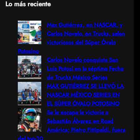
Lo más reciente
a
Max Gutiérrez, en NASCAR, y
r
Carlos Novelo, en Trucks, salen
c
victoriosos del Súper Óvalo
Potosino
h
Carlos Novelo conquista San
Luis Potosí en la séptima Fecha
de Trucks México Series
MAX GUTIÉRREZ SE LLEVÓ LA
NASCAR MÉXICO SERIES EN
EL SÚPER ÓVALO POTOSINO
Se le escapa la victoria a
Sebastián Álvarez en Road
América; Pietro Fittipaldi, fuera
del top-10