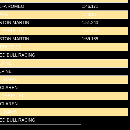
LFA ROMEO
1:46.171
AAS
1:48.161
STON MARTIN
1:51.243
LPHATAURI
1:51.373
STON MARTIN
1:59.168
ERCEDES
ED BULL RACING
LPINE
LPINE
ILLIAMS
CLAREN
LPHATAURI
CLAREN
ILLIAMS
ED BULL RACING