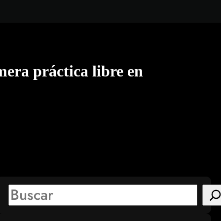
mera práctica libre en
S
e