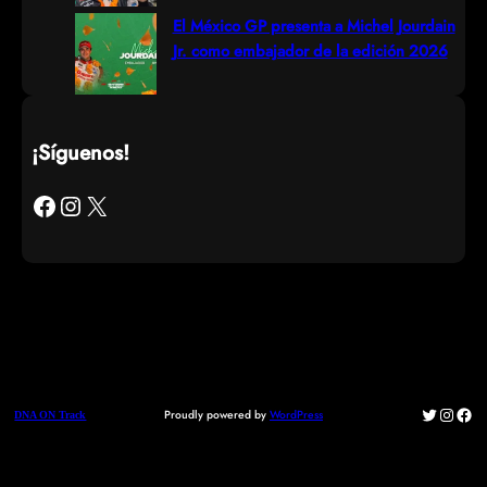
El México GP presenta a Michel Jourdain
Jr. como embajador de la edición 2026
¡Síguenos!
Facebook
Instagram
X
Twitter
Instag
Fac
Proudly powered by
WordPress
DNA ON Track