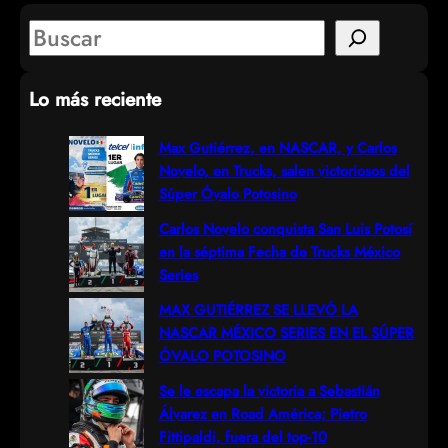
S
e
Lo más reciente
a
r
Max Gutiérrez, en NASCAR, y Carlos
Novelo, en Trucks, salen victoriosos del
c
Súper Óvalo Potosino
h
Carlos Novelo conquista San Luis Potosí
en la séptima Fecha de Trucks México
Series
MAX GUTIÉRREZ SE LLEVÓ LA
NASCAR MÉXICO SERIES EN EL SÚPER
ÓVALO POTOSINO
Se le escapa la victoria a Sebastián
Álvarez en Road América; Pietro
Fittipaldi, fuera del top-10