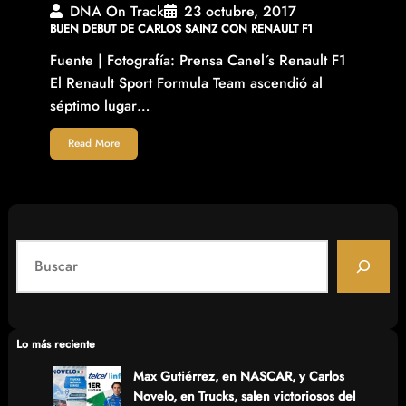
DNA On Track
23 octubre, 2017
BUEN DEBUT DE CARLOS SAINZ CON RENAULT F1
Fuente | Fotografía: Prensa Canel´s Renault F1
El Renault Sport Formula Team ascendió al
séptimo lugar…
Read More
S
e
a
r
c
Lo más reciente
h
Max Gutiérrez, en NASCAR, y Carlos
Novelo, en Trucks, salen victoriosos del