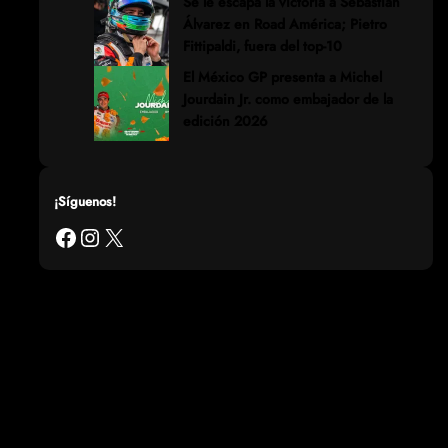
Se le escapa la victoria a Sebastián
Álvarez en Road América; Pietro
Fittipaldi, fuera del top-10
El México GP presenta a Michel
Jourdain Jr. como embajador de la
edición 2026
¡Síguenos!
Facebook
Instagram
X