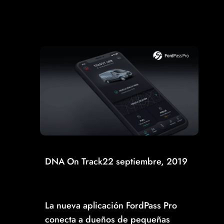
Read More
DNA On Track
22 septiembre, 2019
FORDPASS, LA NUEVA APLICACIÓN DE LA
MARCA QUE CONECTARÁ A LOS DUEÑOS CON
SUS VEHÍCULOS
La nueva aplicación FordPass Pro
conecta a dueños de pequeñas