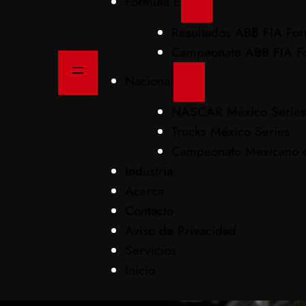
Formula E
Resultados ABB FIA Fo
Campeonato ABB FIA F
Nacional
NASCAR México Series
Trucks México Series
Campeonato Mexicano d
Industria
Acerca
Contacto
Aviso de Privacidad
Servicios
Inicio