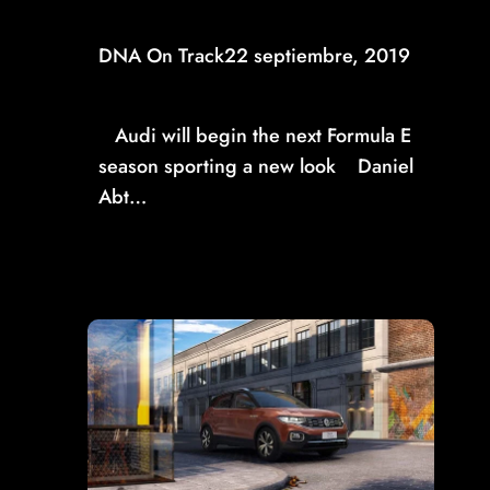
DNA On Track
22 septiembre, 2019
SPECTACULAR DESIGN FOR NEW AUDI E-TRON
FE06
Audi will begin the next Formula E
season sporting a new look Daniel
Abt…
Read More