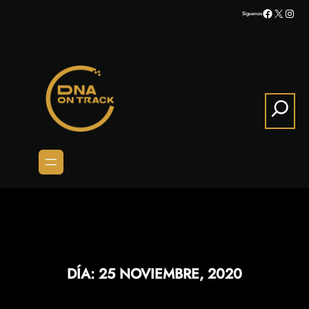
Saltar
Facebook
X
Inst
Síguenos
al
contenido
Search
DÍA:
25 NOVIEMBRE, 2020