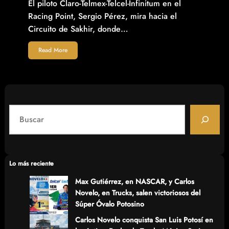
El piloto Claro-Telmex-Telcel-Infinitum en el
Racing Point, Sergio Pérez, mira hacia el
Circuito de Sakhir, donde…
Read More
S
e
a
r
c
Lo más reciente
h
Max Gutiérrez, en NASCAR, y Carlos
Novelo, en Trucks, salen victoriosos del
Súper Óvalo Potosino
Carlos Novelo conquista San Luis Potosí en