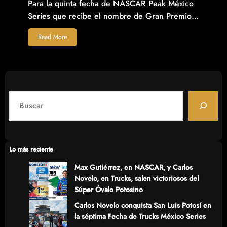
Para la quinta fecha de NASCAR Peak México
Series que recibe el nombre de Gran Premio…
Read More
S
e
a
r
c
Lo más reciente
h
Max Gutiérrez, en NASCAR, y Carlos
Novelo, en Trucks, salen victoriosos del
Súper Óvalo Potosino
Carlos Novelo conquista San Luis Potosí en
la séptima Fecha de Trucks México Series