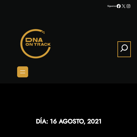
Saltar
Facebook
X
Inst
Síguenos
al
contenido
Search
DÍA:
16 AGOSTO, 2021