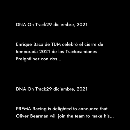
Read More
DNA On Track
29 diciembre, 2021
ENRIQUE BACA DE TUM CERRÓ EL AÑO CON DOS
VICTORIAS CONSECUTIVAS
Enrique Baca de TUM celebró el cierre de
temporada 2021 de los Tractocamiones
Freightliner con dos…
Read More
DNA On Track
29 diciembre, 2021
OLIVER BEARMAN TO ENTER FIA F3 WITH PREMA RACING
IN 2022
PREMA Racing is delighted to announce that
Oliver Bearman will join the team to make his…
Read More