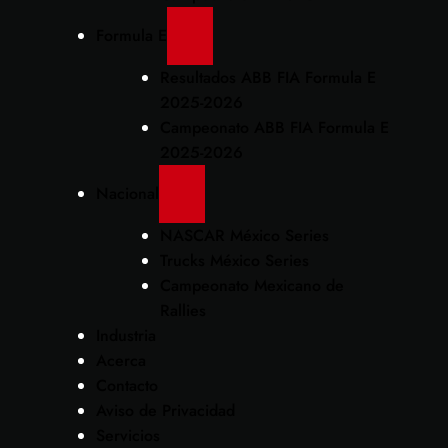
Formula E
Resultados ABB FIA Formula E
2025-2026
Campeonato ABB FIA Formula E
2025-2026
Nacional
NASCAR México Series
Trucks México Series
Campeonato Mexicano de
Rallies
Industria
Acerca
Contacto
Aviso de Privacidad
Servicios