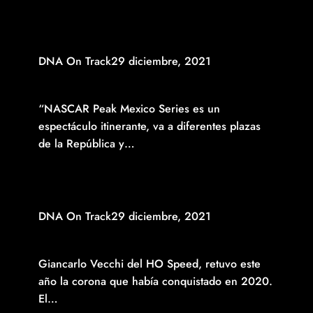
DNA On Track
29 diciembre, 2021
NASCAR PEAK MÉXICO SERIES, UN ESPECTÁCULO DE
PRIMER NIVEL
“NASCAR Peak Mexico Series es un
espectáculo itinerante, va a diferentes plazas
de la República y…
Read More
DNA On Track
29 diciembre, 2021
GIANCARLO VECCHI RETUVO LA CORONA EN FB Y
BOHN MIKEL´S TRUCKS
Giancarlo Vecchi del HO Speed, retuvo este
año la corona que había conquistado en 2020.
El…