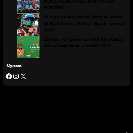
MÉXICO SERIES EN EL SÚPER ÓVALO
POTOSINO
Se le escapa la victoria a Sebastián Álvarez
en Road América; Pietro Fittipaldi, fuera del
top-10
El México GP presenta a Michel Jourdain Jr.
como embajador de la edición 2026
¡Síguenos!
Facebook
Instagram
X