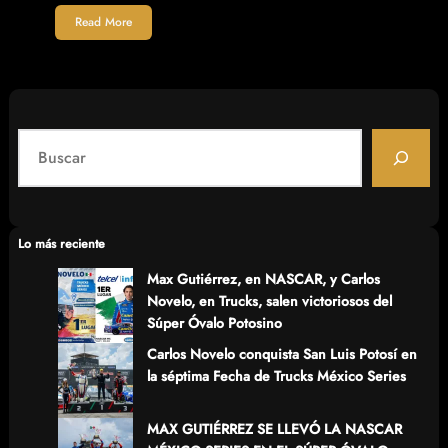
Read More
S
e
a
r
c
Lo más reciente
h
Max Gutiérrez, en NASCAR, y Carlos
Novelo, en Trucks, salen victoriosos del
Súper Óvalo Potosino
Carlos Novelo conquista San Luis Potosí en
la séptima Fecha de Trucks México Series
MAX GUTIÉRREZ SE LLEVÓ LA NASCAR