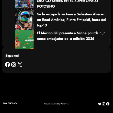
MÉXICO SERIES EN EL SÚPER ÓVALO
POTOSINO
Se le escapa la victoria a Sebastián Álvarez
en Road América; Pietro Fittipaldi, fuera del
top-10
El México GP presenta a Michel Jourdain Jr.
como embajador de la edición 2026
¡Síguenos!
Facebook
Instagram
X
Twitter
Instag
Fac
DNA ON TRACK
Proudly powered by
WordPress