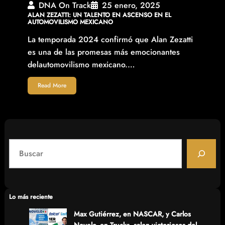
DNA On Track
25 enero, 2025
ALAN ZEZATTI: UN TALENTO EN ASCENSO EN EL
AUTOMOVILISMO MEXICANO
La temporada 2024 confirmó que Alan Zezatti
es una de las promesas más emocionantes
delautomovilismo mexicano.…
Read More
S
e
a
r
c
Lo más reciente
h
Max Gutiérrez, en NASCAR, y Carlos