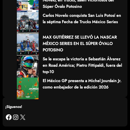
Novelo, en Trucks, salen victoriosos del
Súper Óvalo Potosino
Carlos Novelo conquista San Luis Potosí en
la séptima Fecha de Trucks México Series
MAX GUTIÉRREZ SE LLEVÓ LA NASCAR
MÉXICO SERIES EN EL SÚPER ÓVALO
POTOSINO
Se le escapa la victoria a Sebastián Álvarez
en Road América; Pietro Fittipaldi, fuera del
top-10
El México GP presenta a Michel Jourdain Jr.
como embajador de la edición 2026
¡Síguenos!
Facebook
Instagram
X