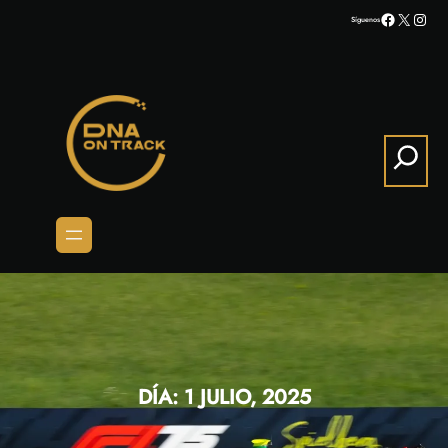
Saltar
Facebook
X
Inst
Síguenos
al
contenido
Search
DÍA:
1 JULIO, 2025