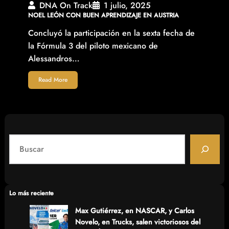
DNA On Track
1 julio, 2025
NOEL LEÓN CON BUEN APRENDIZAJE EN AUSTRIA
Concluyó la participación en la sexta fecha de
la Fórmula 3 del piloto mexicano de
Alessandros…
Read More
S
e
a
r
c
Lo más reciente
h
Max Gutiérrez, en NASCAR, y Carlos
Novelo, en Trucks, salen victoriosos del