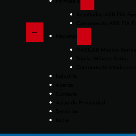
Formula E
Resultados ABB FIA Fo
Campeonato ABB FIA F
Nacional
NASCAR México Series
Trucks México Series
Campeonato Mexicano d
Industria
Acerca
Contacto
Aviso de Privacidad
Servicios
Inicio