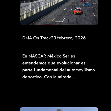
DNA On Track
23 febrero, 2026
YA NO HABRÁ PLAYOFFS, EL CAMPEONATO SE
DEFINIRÁ EN EL CHASE NASCAR MÉXICO
En NASCAR México Series
entendemos que evolucionar es
parte fundamental del automovilismo
deportivo. Con la mirada…
Read More