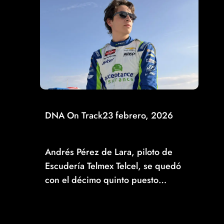
DNA On Track
23 febrero, 2026
SE ESCAPA EL TOP-10 PARA ANDRÉS PÉREZ DE
LARA EN ATLANTA
Andrés Pérez de Lara, piloto de
Escudería Telmex Telcel, se quedó
con el décimo quinto puesto…
Read More