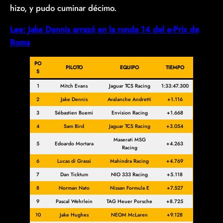
hizo, y pudo cuminar décimo.
Lee: Jake Dennis arrazó en la ronda 14 del e-Prix de
Roma
PO
PILOTO
EQUIPO
TIEMPO
S
1
Mitch Evans
Jaguar TCS Racing
1:33:47.300
2
Jake Dennis
Avalanche Andretti
+1.116
3
Sébastien Buemi
Envision Racing
+1.668
4
Sam Bird
Jaguar TCS Racing
+3.054
Maserati MSG
5
Edoardo Mortara
+4.263
Racing
6
Lucas di Grassi
Mahindra Racing
+4.769
7
Dan Ticktum
NIO 333 Racing
+5.118
8
Norman Nato
Nissan Formula E
+7.527
9
Pascal Wehrlein
TAG Heuer Porsche
+8.725
10
Jake Hughes
NEOM McLaren
+9.128