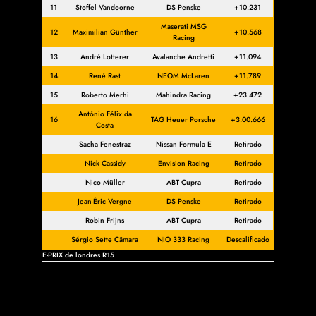
11
Stoffel Vandoorne
DS Penske
+10.231
Maserati MSG
12
Maximilian Günther
+10.568
Racing
13
André Lotterer
Avalanche Andretti
+11.094
14
René Rast
NEOM McLaren
+11.789
15
Roberto Merhi
Mahindra Racing
+23.472
António Félix da
16
TAG Heuer Porsche
+3:00.666
Costa
Sacha Fenestraz
Nissan Formula E
Retirado
Nick Cassidy
Envision Racing
Retirado
Nico Müller
ABT Cupra
Retirado
Jean-Éric Vergne
DS Penske
Retirado
Robin Frijns
ABT Cupra
Retirado
Sérgio Sette Câmara
NIO 333 Racing
Descalificado
E-PRIX de londres R15