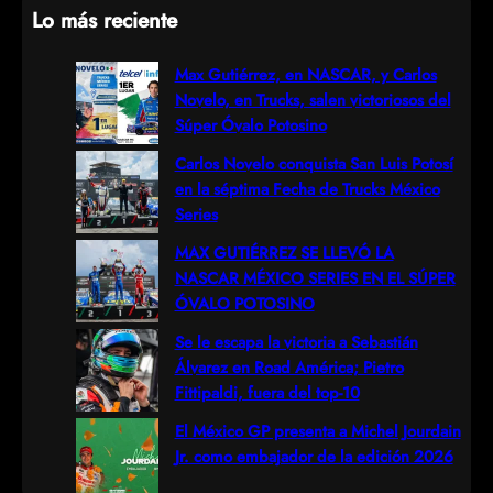
Lo más reciente
a
r
Max Gutiérrez, en NASCAR, y Carlos
Novelo, en Trucks, salen victoriosos del
c
Súper Óvalo Potosino
h
Carlos Novelo conquista San Luis Potosí
en la séptima Fecha de Trucks México
Series
MAX GUTIÉRREZ SE LLEVÓ LA
NASCAR MÉXICO SERIES EN EL SÚPER
ÓVALO POTOSINO
Se le escapa la victoria a Sebastián
Álvarez en Road América; Pietro
Fittipaldi, fuera del top-10
El México GP presenta a Michel Jourdain
Jr. como embajador de la edición 2026