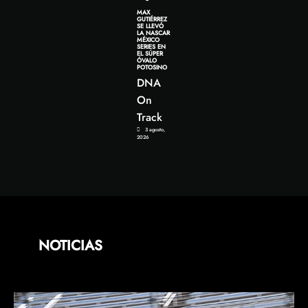
MAX
GUTIÉRREZ
SE LLEVÓ
LA NASCAR
MÉXICO
SERIES EN
EL SÚPER
ÓVALO
POTOSINO
DNA
On
Track
3 agosto,
2026
NOTICIAS