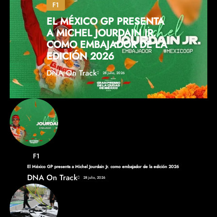
F1
EL MÉXICO GP PRESENTA
A MICHEL JOURDAIN JR.
COMO EMBAJADOR DE LA
EDICIÓN 2026
DNA On Track
28 julio, 2026
F1
El México GP presenta a Michel Jourdain Jr. como embajador de la edición 2026
DNA On Track
28 julio, 2026