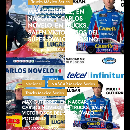
Trucks México Series
MAX GUTIÉRREZ, EN
NASCAR, Y CARLOS
NOVELO, EN TRUCKS,
SALEN VICTORIOSOS DEL
SÚPER ÓVALO POTOSINO
3 agosto, 2026
Nacional
NASCAR México Series
Trucks México Series
MAX GUTIÉRREZ, EN NASCAR, Y
CARLOS NOVELO, EN TRUCKS, SALEN
VICTORIOSOS DEL SÚPER ÓVALO
POTOSINO
3 agosto, 2026