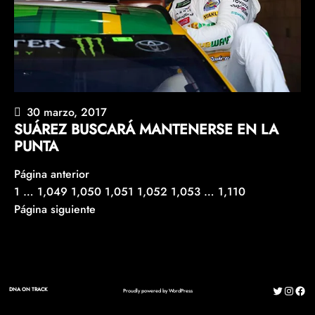
30 marzo, 2017
SUÁREZ BUSCARÁ MANTENERSE EN LA
PUNTA
Página anterior
1
…
1,049
1,050
1,051
1,052
1,053
…
1,110
Página siguiente
Twitter
Instag
Fac
DNA ON TRACK
Proudly powered by
WordPress