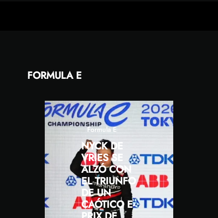
FORMULA E
Formula E
NYCK DE
VRIES SE
ALZÓ CON
EL TRIUNFO
DE UN
CAÓTICO E-
PRIX DE