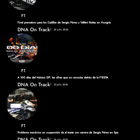
F1
Final prematuro para los Cadillac de Sergio Pérez y Valtteri Bottas en Hungría
DNA On Track
26 julio, 2026
F1
A 100 días del México GP: las cifras que no conocías detrás de la F1ESTA
DNA On Track
23 julio, 2026
F1
Problema mecánico en suspensión da al traste con carrera de Sergio Pérez en Spa
DNA On Track
19 julio, 2026