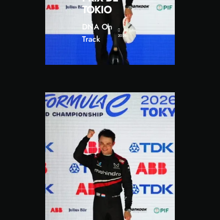
TOKIO
DNA On
26 julio,
2026
Track