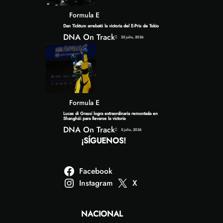
Formula E
Dan Ticktum arrebató la victoria del E-Prix de Tokio
DNA On Track
25 julio, 2026
Formula E
Lucas di Grassi logra extraordinaria remontada en
Shanghái para llevarse la victoria
DNA On Track
5 julio, 2026
¡SÍGUENOS!
Facebook
Instagram
X
NACIONAL