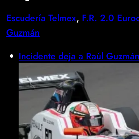
Escudería Telmex
, 
F.R. 2.0 Euro
Guzmán
Incidente deja a Raúl Guzmá