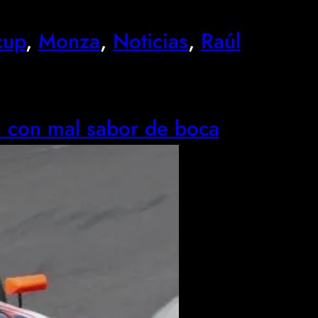
cup
, 
Monza
, 
Noticias
, 
Raúl
n con mal sabor de boca