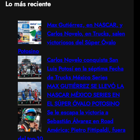
Lo más reciente
a
Max Gutiérrez, en NASCAR, y
r
Carlos Novelo, en Trucks, salen
c
victoriosos del Súper Óvalo
Potosino
h
Carlos Novelo conquista San
Luis Potosí en la séptima Fecha
de Trucks México Series
MAX GUTIÉRREZ SE LLEVÓ LA
NASCAR MÉXICO SERIES EN
EL SÚPER ÓVALO POTOSINO
Se le escapa la victoria a
Sebastián Álvarez en Road
América; Pietro Fittipaldi, fuera
del top-10