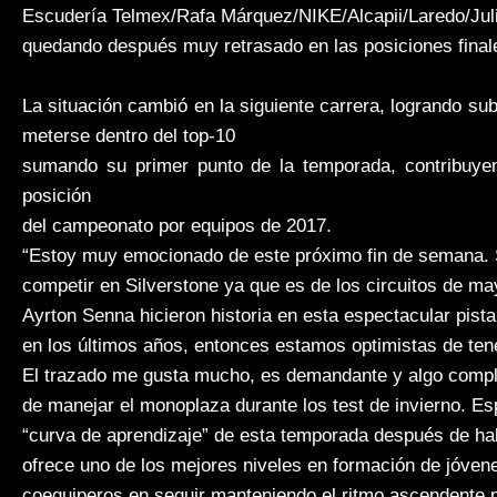
Escudería Telmex/Rafa Márquez/NIKE/Alcapii/Laredo/Juli
quedando después muy retrasado en las posiciones fina
La situación cambió en la siguiente carrera, logrando su
meterse dentro del top-10
sumando su primer punto de la temporada, contribuye
posición
del campeonato por equipos de 2017.
“Estoy muy emocionado de este próximo fin de semana. S
competir en Silverstone ya que es de los circuitos de 
Ayrton Senna hicieron historia en esta espectacular pist
en los últimos años, entonces estamos optimistas de tener
El trazado me gusta mucho, es demandante y algo compli
de manejar el monoplaza durante los test de invierno. E
“curva de aprendizaje” de esta temporada después de hab
ofrece uno de los mejores niveles en formación de jóvene
coequiperos en seguir manteniendo el ritmo ascendente 