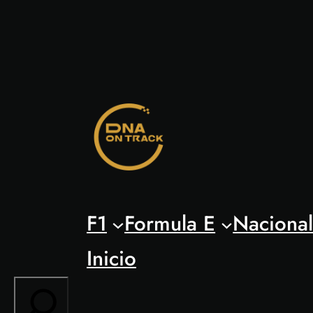
Saltar
al
contenido
F1
Formula E
Naciona
Inicio
Search