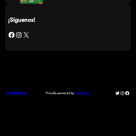
¡Síguenos!
Facebook
Instagram
X
Twitter
Instagr
Face
Proudly powered by
WordPress
DNA ON Track