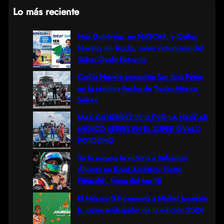
e
Lo más reciente
a
r
Max Gutiérrez, en NASCAR, y Carlos
Novelo, en Trucks, salen victoriosos del
c
Súper Óvalo Potosino
h
Carlos Novelo conquista San Luis Potosí
en la séptima Fecha de Trucks México
Series
MAX GUTIÉRREZ SE LLEVÓ LA NASCAR
MÉXICO SERIES EN EL SÚPER ÓVALO
POTOSINO
Se le escapa la victoria a Sebastián
Álvarez en Road América; Pietro
Fittipaldi, fuera del top-10
El México GP presenta a Michel Jourdain
Jr. como embajador de la edición 2026