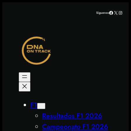
Saltar
Facebook
X
Insta
Síguenos
al
contenido
F1
Resultados F1 2026
Campeonato F1 2026