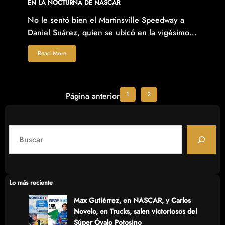
EN LA NOCTURNA DE NASCAR
No le sentó bien el Martinsville Speedway a
Daniel Suárez, quien se ubicó en la vigésimo…
Read More
1
2
Página anterior
S
e
a
r
c
Lo más reciente
h
Max Gutiérrez, en NASCAR, y Carlos
Novelo, en Trucks, salen victoriosos del
Súper Óvalo Potosino