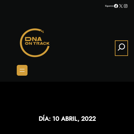
Saltar
Facebook
X
Inst
Síguenos
al
contenido
Search
DÍA:
10 ABRIL, 2022