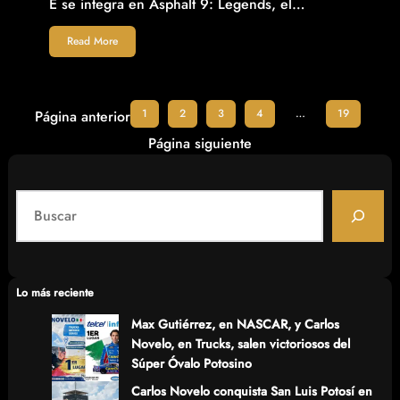
E se integra en Asphalt 9: Legends, el…
Read More
1
2
3
4
…
19
Página anterior
Página siguiente
S
e
a
r
c
Lo más reciente
h
Max Gutiérrez, en NASCAR, y Carlos
Novelo, en Trucks, salen victoriosos del
Súper Óvalo Potosino
Carlos Novelo conquista San Luis Potosí en