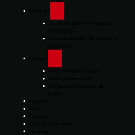
Formula E
Resultados ABB FIA Formula E
2025-2026
Campeonato ABB FIA Formula E
2025-2026
Nacional
NASCAR México Series
Trucks México Series
Campeonato Mexicano de
Rallies
Industria
Acerca
Contacto
Aviso de Privacidad
Servicios