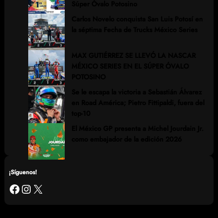
Súper Óvalo Potosino
Carlos Novelo conquista San Luis Potosí en
la séptima Fecha de Trucks México Series
MAX GUTIÉRREZ SE LLEVÓ LA NASCAR
MÉXICO SERIES EN EL SÚPER ÓVALO
POTOSINO
Se le escapa la victoria a Sebastián Álvarez
en Road América; Pietro Fittipaldi, fuera del
top-10
El México GP presenta a Michel Jourdain Jr.
como embajador de la edición 2026
¡Síguenos!
Facebook
Instagram
X