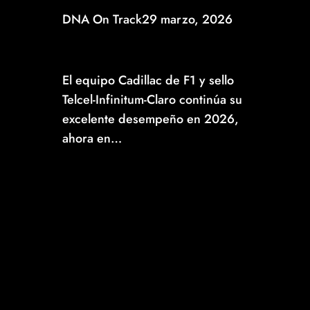
DNA On Track
29 marzo, 2026
DE NUEVA CUENTA SERGIO PÉREZ Y VALTTERI
BOTTAS RECIBEN BANDERA A CUADROS,
AHORA EN EL GP JAPONÉS
El equipo Cadillac de F1 y sello
Telcel-Infinitum-Claro continúa su
excelente desempeño en 2026,
ahora en…
Read More