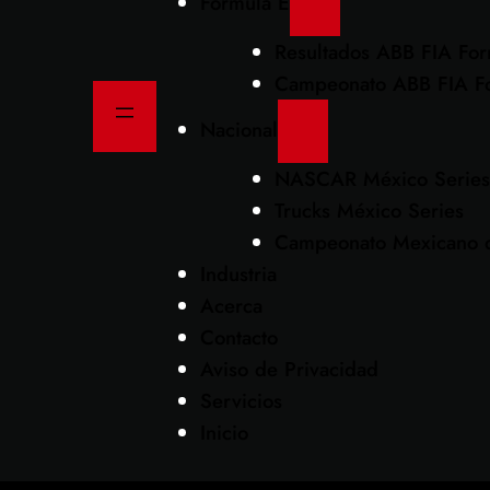
Formula E
Resultados ABB FIA Fo
Campeonato ABB FIA F
Nacional
NASCAR México Series
Trucks México Series
Campeonato Mexicano d
Industria
Acerca
Contacto
Aviso de Privacidad
Servicios
Inicio