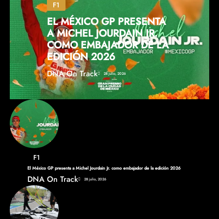
F1
EL MÉXICO GP PRESENTA
A MICHEL JOURDAIN JR.
COMO EMBAJADOR DE LA
EDICIÓN 2026
DNA On Track
28 julio, 2026
F1
El México GP presenta a Michel Jourdain Jr. como embajador de la edición 2026
DNA On Track
28 julio, 2026