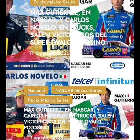
Trucks México Series
MAX GUTIÉRREZ, EN
NASCAR, Y CARLOS
NOVELO, EN TRUCKS,
SALEN VICTORIOSOS DEL
SÚPER ÓVALO POTOSINO
3 agosto, 2026
Nacional
NASCAR México Series
Trucks México Series
MAX GUTIÉRREZ, EN NASCAR, Y
CARLOS NOVELO, EN TRUCKS, SALEN
VICTORIOSOS DEL SÚPER ÓVALO
POTOSINO
3 agosto, 2026