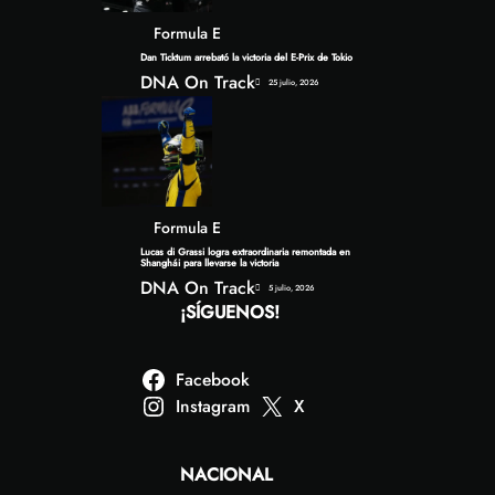
Formula E
Dan Ticktum arrebató la victoria del E-Prix de Tokio
DNA On Track
25 julio, 2026
Formula E
Lucas di Grassi logra extraordinaria remontada en
Shanghái para llevarse la victoria
DNA On Track
5 julio, 2026
¡SÍGUENOS!
Facebook
Instagram
X
NACIONAL