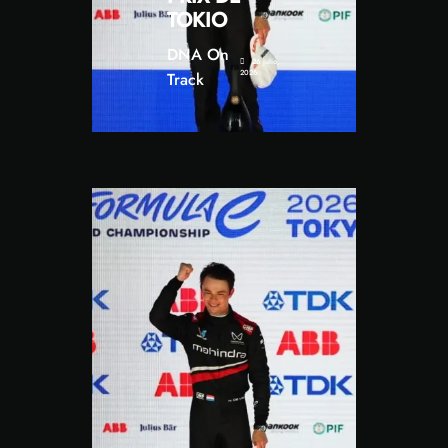
TOKIO
DNA On
26 julio,
2026
Track