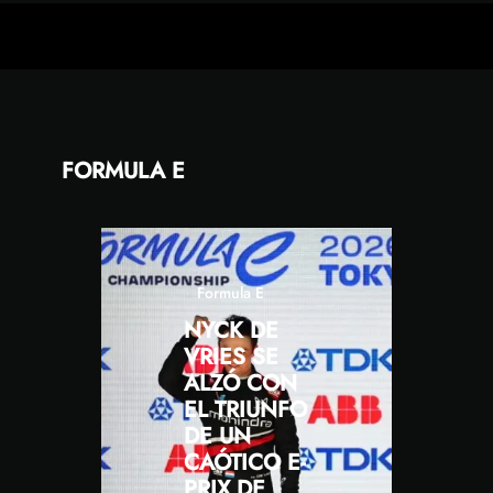
FORMULA E
Formula E
NYCK DE
VRIES SE
ALZÓ CON
EL TRIUNFO
DE UN
CAÓTICO E-
PRIX DE