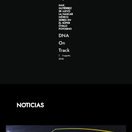
MAX
GUTIÉRREZ
SE LLEVÓ
LA NASCAR
MÉXICO
SERIES EN
EL SÚPER
ÓVALO
POTOSINO
DNA
On
Track
3 agosto,
2026
NOTICIAS