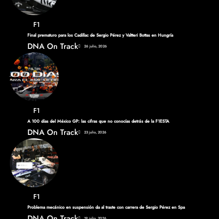
F1
Final prematuro para los Cadillac de Sergio Pérez y Valtteri Bottas en Hungría
DNA On Track
26 julio, 2026
F1
A 100 días del México GP: las cifras que no conocías detrás de la F1ESTA
DNA On Track
23 julio, 2026
F1
Problema mecánico en suspensión da al traste con carrera de Sergio Pérez en Spa
DNA On Track
19 julio, 2026