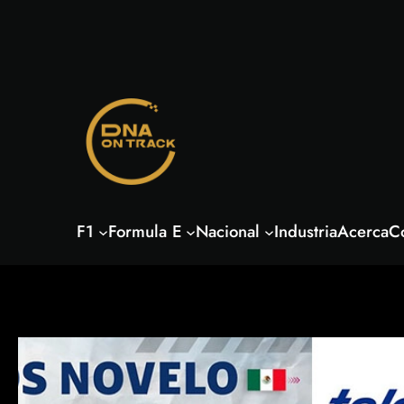
Saltar
al
contenido
F1
Formula E
Nacional
Industria
Acerca
C