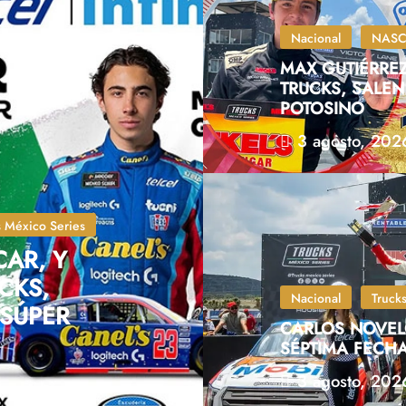
Nacional
NASCA
MAX GUTIÉRREZ
TRUCKS, SALEN
POTOSINO
3 agosto, 202
s México Series
CAR, Y
CKS,
Nacional
Truck
 SÚPER
CARLOS NOVELO
SÉPTIMA FECHA
3 agosto, 202