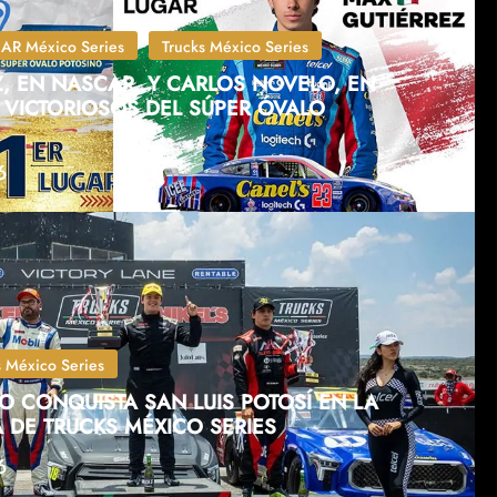
R México Series
Trucks México Series
, EN NASCAR, Y CARLOS NOVELO, EN
 VICTORIOSOS DEL SÚPER ÓVALO
6
s México Series
 CONQUISTA SAN LUIS POTOSÍ EN LA
 DE TRUCKS MÉXICO SERIES
6