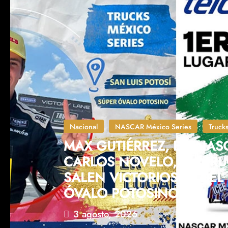
Nacional
NASCAR México Series
Truck
MAX GUTIÉRREZ, EN NAS
CARLOS NOVELO, EN TRU
SALEN VICTORIOSOS DEL
ÓVALO POTOSINO
3 agosto, 2026