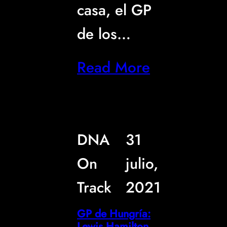
casa, el GP
de los…
Read More
DNA
31
On
julio,
Track
2021
GP de Hungría:
Lewis Hamilton