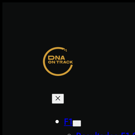
Saltar
al
contenido
F1