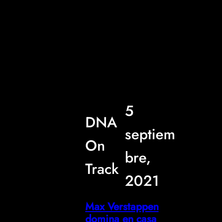
5
DNA
septiem
On
bre,
Track
2021
Max Verstappen
domina en casa