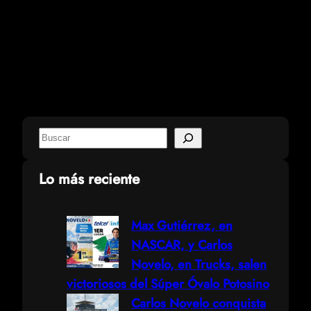
S
e
Lo más reciente
a
Max Gutiérrez, en
r
NASCAR, y Carlos
Novelo, en Trucks, salen
c
victoriosos del Súper Óvalo Potosino
h
Carlos Novelo conquista