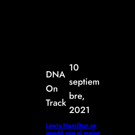
10
DNA
septiem
On
bre,
Track
2021
Lewis Hamilton se
quedó con el mejor