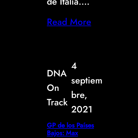
de Italia.…
Read More
4
DNA
septiem
On
bre,
Track
2021
GP de los Países
Bajos: Max