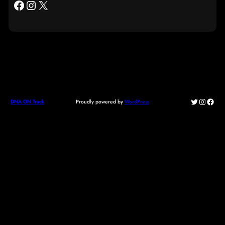
Facebook
Instagram
X
Twitter
Instagr
Face
Proudly powered by
WordPress
DNA ON Track