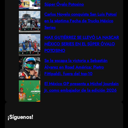
c
Súper Óvalo Potosino
h
Carlos Novelo conquista San Luis Potosí
en la séptima Fecha de Trucks México
Series
MAX GUTIÉRREZ SE LLEVÓ LA NASCAR
MÉXICO SERIES EN EL SÚPER ÓVALO
POTOSINO
Se le escapa la victoria a Sebastián
Álvarez en Road América; Pietro
Fittipaldi, fuera del top-10
El México GP presenta a Michel Jourdain
Jr. como embajador de la edición 2026
¡Síguenos!