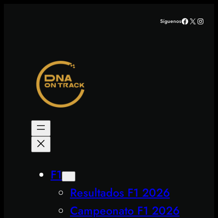
Saltar
Facebook
X
Insta
Síguenos
al
contenido
F1
Resultados F1 2026
Campeonato F1 2026