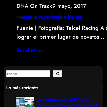
DNA On Track
9 mayo, 2017
Menchaca va motivado a Monza
Fuente | Fotografí­a: Telcel Racing A
lograr el primer lugar de novatos…
Read More
S
e
Lo más reciente
a
r
Max Gutiérrez, en NASCAR, y Carlos
Novelo, en Trucks, salen victoriosos del